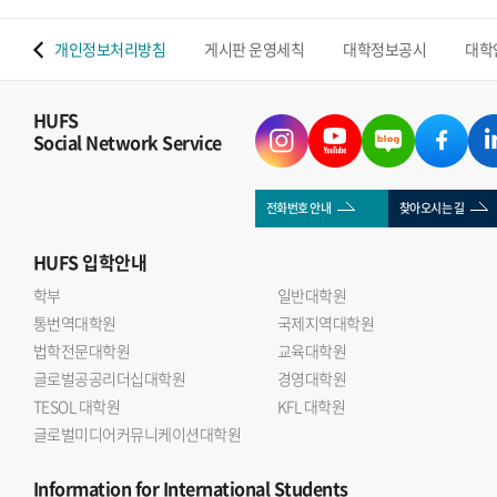
 맵
개인정보처리방침
게시판 운영세칙
대학정보공시
대학
HUFS
Social Network Service
전화번호 안내
찾아오시는 길
HUFS
입학안내
학부
일반대학원
통번역대학원
국제지역대학원
법학전문대학원
교육대학원
글로벌공공리더십대학원
경영대학원
TESOL 대학원
KFL 대학원
글로벌미디어커뮤니케이션대학원
Information
for International Students