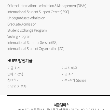
Office of International Admission & Management(OIAM)
International Student Support Center(ISSC)
Undergraduate Admission
Graduate Admission
Student Exchange Program
Visiting Program
International Summer Session(ISS)
International Student Organization(ISO)
HUFS
발전기금
기금 소개
기부자 예우
명예의 전당
기금 소식
참여하기
기부·수혜 Stories
이달의 기부자
서울캠퍼스
(02450) 서울특별시 동대문구 이문로 107 Tel. 82-2-2173-2114