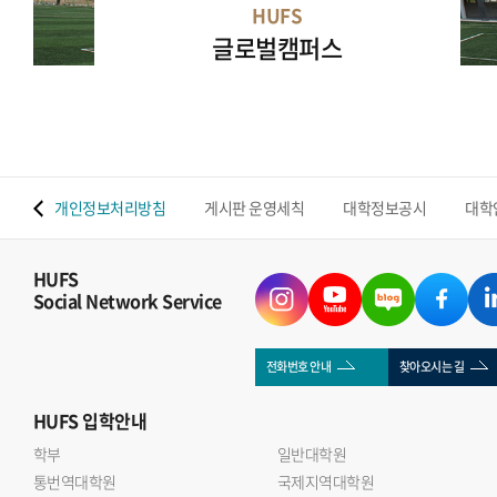
HUFS
글로벌캠퍼스
 맵
개인정보처리방침
게시판 운영세칙
대학정보공시
대학
HUFS
Social Network Service
전화번호 안내
찾아오시는 길
HUFS
입학안내
학부
일반대학원
통번역대학원
국제지역대학원