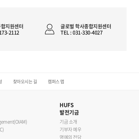
종합지원센터
글로벌 학사종합지원센터
2173-2112
TEL : 031-330-4027
청
찾아오시는 길
캠퍼스 맵
HUFS
발전기금
nagement(OIAM)
기금 소개
C)
기부자 예우
명예의 전당