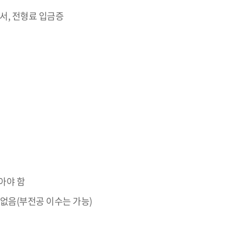
명서, 전형료 입금증
아야 함
없음(부전공 이수는 가능)