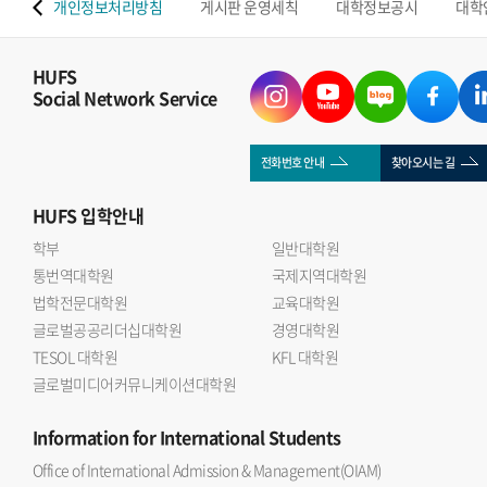
 맵
개인정보처리방침
게시판 운영세칙
대학정보공시
대학
HUFS
Social Network Service
전화번호 안내
찾아오시는 길
HUFS
입학안내
학부
일반대학원
통번역대학원
국제지역대학원
법학전문대학원
교육대학원
글로벌공공리더십대학원
경영대학원
TESOL 대학원
KFL 대학원
글로벌미디어커뮤니케이션대학원
Information
for International Students
Office of International Admission & Management(OIAM)