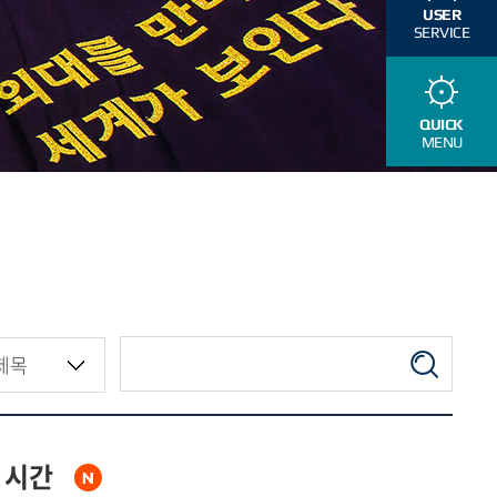
USER
SERVICE
QUICK
MENU
온 시간