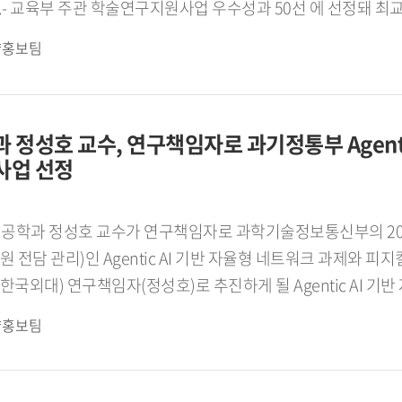
선정돼 최교진 교육부장관 표창을 수상하셨습니다. 소감을
10여 년간 약 50편의 텍스트언어학과 수사학, 번역학 및 화용
략홍보팀
년 6월에는 한국연구재단 중견연구자에 선정돼 10년간 연구지원을
 정도의 언어철학 분야의 연구발표를 해왔고, 2025년 12월에
정성호 교수, 연구책임자로 과기정통부 Agentic 
사업 선정
니다. 또 그동안 꾸준히 진행해 온 언어철학 연구가 의미 있게 
수상한 연구내용을 소개해 주십시오.이 연구는 서양 언어철학
언어관에서 찾으려는 시도입니다. 헤라클레이토스는 세계가 끊임
신공학과 정성호 교수가 연구책임자로 과학기술정보통신부의 2
전담 관리)인 Agentic AI 기반 자율형 네트워크 과제와 피
시 읽어보는 작업을 진행했습니다. 쉽게 말해 서양 철학에서 언어와 세계의 관계를 어떻게 이해해
외대) 연구책임자(정성호)로 추진하게 될 Agentic AI 기반
사를 하나의 뿌리에서 다시 정리한 연구입니다.- 이번 수상이 교
수행되고, 핵심 공동연구개발기관(한국외대) 연구책임자(정성호)
략홍보팀
 마무리했다기보다 앞으로 더 깊이 탐구해야 할 과제가 남아 있
3년 12월까지 8년간 한국전자통신연구원(주관) 등과 함께 수행하
언어 개념을 보다 체계적으로 정리하고, 이를 중세와 근대의 언
c AI 기반 자율형 네트워크 과제에서는 다중 AI Agent 시스
언어가 단순한 의사소통의 도구를 넘어 인간이 세계를 이해하고
 자율적으로 환경을 인지하고, 추론 계획 실행 학습 협업하는 Ag