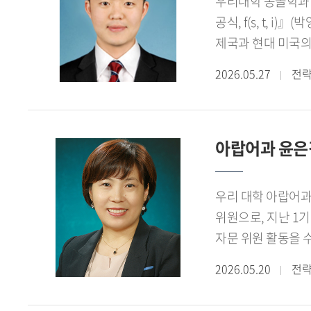
강의를 볼 수 있는
우리대학 몽골학과 
『논쟁에서 이기는 
맡기도 했습니다. 
공식, f(s, t,
담아냈다.
들려주세요.올해 우
제국과 현대 미국의 사례로 확장하여
마음을 다시 떠올리
도달했다. 본서에서는 세계 
2026.05.27
전
기간에 언어학과 이
을 정립하여 역사 
되고자 합니다.※ 해당
신간은 인류의 과거
book.hufs.ac.kr/
질서의 향방을 예측
아랍어과 윤은
우리 대학 아랍어과
위원으로, 지난 1
자문 위원 활동을 수
글로벌 교육 파트너
2026.05.20
전
체계 고도화 등에 대해 자
교육 분야 국제교류협력의 대표 거점으