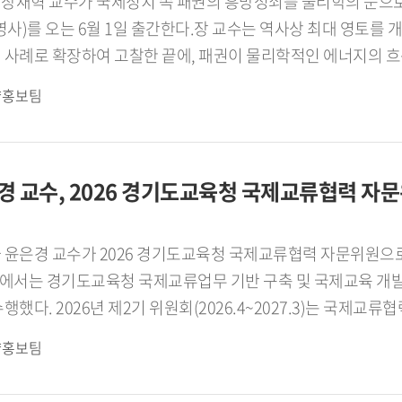
 KOCW 사이트에서는 제가 올린 태국어 교육 영상이 30만 뷰
장재혁 교수가 국제정치 속 패권의 흥망성쇠를 물리학의 눈으로
38가지 방법』을 중심으로 현대 사회의 설득과 논쟁 구조를 해
국가와 지역사회에 도움이 되는 연구와 대외활동은 사양하지 않고
 i)』(박영사)를 오는 6월 1일 출간한다.장 교수는 역사상 최대 영
리 태국어학과가 창설 60주년을 맞이했습니다. 2학기에 학과
 고찰한 끝에, 패권이 물리학적인 에너지의 흐름과 법칙 에 따라 움직인다는 독창적인 통찰에
게 해주고, 재학생들에게는 선배들과 교류하며 앞날을 개척하는
3대 패권국(중세 몽골 제국, 근대 대영 제국, 현대 미국)의 탄생을 관통하는 패권 에너
략홍보팀
주민 연구를 병행해 좋은 학자로 남고 싶습니다. 그래서 우리
속 패권의 성쇠를 완전히 새로운 프레임으로 명쾌하게 풀어낸다
 인터뷰는 아래 Global HUFS 여름호 E-book을 통해서도 확인하실
와 현재를 관통하는 물리적 법칙을 제시하며, 현재의 미국 패권
20260623_135256/
하는 과학적인 나침반이 될 것으로 기대된다.
경 교수, 2026 경기도교육청 국제교류협력 자
 윤은경 교수가 2026 경기도교육청 국제교류협력 자문위원으로
기에서는 경기도교육청 국제교류업무 기반 구축 및 국제교육 개발
행했다. 2026년 제2기 위원회(2026.4~2027.3)는 국제
십 기반 국제교류협력 강화, 교육공동체 글로벌 역량 강화 및 현
략홍보팀
문과 권고, 제안을 수행하게 된다. 윤 교수는 위촉 직후 열린 전체 회의에서 경기도교육
로 빠르게 성장하고 있다 며, 다양한 문화권 교육 기관과의 상호 호혜적 프로젝트 활동을 통해