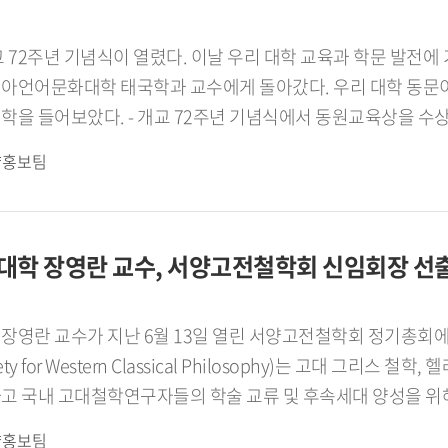
개교 72주년 기념식이 열렸다. 이날 우리 대학 교육과 학문 발
아언어문화대학 태국학과 교수에게 돌아갔다. 우리 대학 동문
학을 들어보았다. - 개교 72주년 기념식에서 동원교육상을 수
육상은 추천을 받아 후보에 오른 뒤 심사를 통해 선정되는 것으
략홍보팀
실에 더욱 감사한 마음이 큽니다. - 동원교육상을 수상할 수 
님들이 많으신데 어떻게 저한테 이런 영광이 돌아왔을까 생각해
수법을 학생들에게 적용하는 등 실질적인 성과를 냈기 때문이 아
대학 장영란 교수, 서양고전철학회 신임회장 선
 부원장 등 주요 보직을 거치며 대학 발전에 이바지해온 점을
 합니다. 한국외대는 교수님에게 어떤 의미입니까?저는 태국어
집안 형편이 어려워 진로 고민이 많았습니다. 다행히 한국외대
장영란 교수가 지난 6월 13일 열린 서양고전철학회 정기총
다. 그러다 대학 4학년 때 우리 대학에 교환교수로 오신 태국
ociety for Western Classical Philosophy)는 고대 그
무 먼일이었습니다. 그런 사정을 털어놓았더니 교수님이 저와 
고 국내 고대철학연구자들의 학술 교류 및 후속세대 양성을 위
렇게 교수님 덕분에 태국 유학을 떠나 석사와 박사과정을 마쳤습
략홍보팀
켜보면 한국외대에서 만난 모든 분이 고마운 인연이었고, 제가