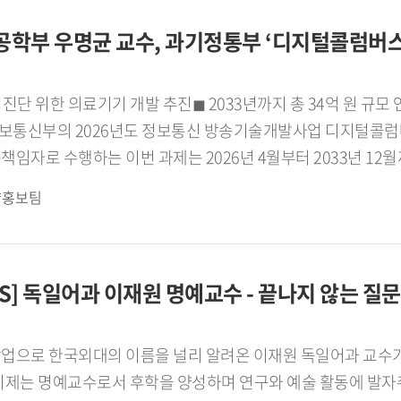
네트워크를 확대하고 상호 문화 이해를 바탕으로 교육 섹터 간 
학부 우명균 교수, 과기정통부 ‘디지털콜럼버스
 모았다.
기진단 위한 의료기기 개발 추진◼ 2033년까지 총 34억 원 
콜럼버스프로젝트 과제 연구책임자로 선정되었다.
임자로 수행하는 이번 과제는 2026년 4월부터 2033년 12월까
구과제는 전립선 질환의 조기진단을 목표로 하는 의료기기 개발
략홍보팀
로 한다. 연구팀은 실제 임상 및 의료 현장에서 활용 가능한 
어 분야에서 높은 전문성과 독창성을 갖춘 연구자로, 의료영상
히 융합 연구 역량을 기반으로 MRI 하드웨어 원천기술 연구를 
UFS] 독일어과 이재원 명예교수 - 끝나지 않는 질문
 학문적 희소성과 미래 성장 가능성이 높은 영역으로 평가받고
업진흥재단 최욱수 박사와 이대목동병원 이효정 교수가 함께하
업으로 한국외대의 이름을 널리 알려온 이재원 독일어과 교수가
이제는 명예교수로서 후학을 양성하며 연구와 예술 활동에 발자