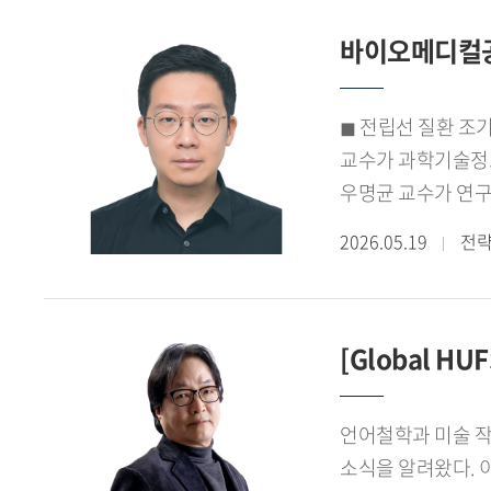
글로벌 교육 협력 
바이오메디컬공
의견을 밝혀 관심을
◼ 전립선 질환 조
교수가 과학기술정보통신부의 2026년도 정보통신 방송기술개발사업 디지털
우명균 교수가 연구책
규모이다.선정된 연
2026.05.19
전
기여하는 것을 목표
의료용 RF 하드웨
기여하고 있다. 특
[Global H
사례가 드문 분야로
대구경북첨단의료산
언어철학과 미술 작
소식을 알려왔다. 