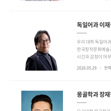
그래서 지금도 학생
꾸준히 기록해오셨습
기록해왔습니다만, 
독일어과 이재
태국어학과에서는 교
호기심이 강한 학생
우리 대학 독일어과 
동남아시아 지역학 
한국창작문화예술공모
입장으로 돌아가 교
시간과 감정이 머무
철저히 수업 준비를
했다. 특히 여름밤
어떻게 발전해 나가
2026.05.29
전
마친 존재들로서 정
노력했습니다. 그러
단순한 배경을 넘어
들려주십시오.싱가포
이번 작업의 핵심이
우리나라에 동남아시
몽골학과 장재혁 
그렇게 부산 남항의
이주민 관련 연구와
통해 언어와 권력,
양성과정을 개설했고
힘이라는 점을 심