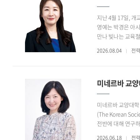
지난 4월 17일, 
영예는 박경은 아시
만나 빛나는 교육철
기분입니다. 동원교
2026.08.04
전
추천을 받았다는 사
주변에 훌륭한 교수
적용하고 연구한 교
미네르바 교양
특수외국어교육진흥원
한국외대 동문이기도
흥미가 있었는데, 
미네르바 교양대학 
집중할 수 있었습니
(The Korean S
생각하면 유학은 너
전반에 대해 연구하
설득해주셨어요. 그
2026.06.18
전
챙겨주셨고요. 돌이