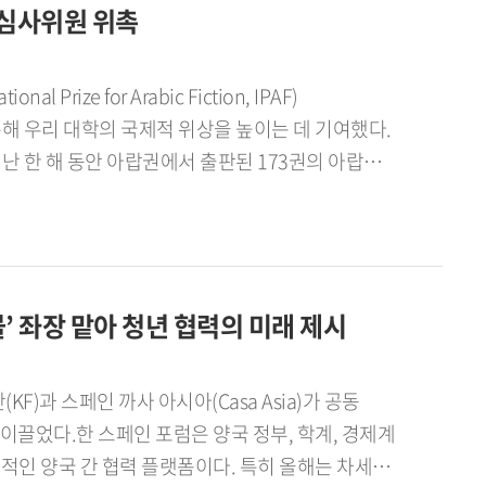
조금씩 축적해 나갈 생각입니다. 더불어 그동안
 심사위원 위촉
회 대응 활동을 통해 피지컬 AI 분야 표준화
AI 관련 핵심 기술 표준 개발을 통한 국제표준화
한국외국어대학교 그림촌 동아리에서 그림을
장 및 과학기술정통부 ICT 국제 표준화 명장으로
ze for Arabic Fiction, IPAF)
보다는 그림에 미쳐있다시피 했습니다. 방학이면
화 부문에서 차세대 전문가 양성을 위한 멘토링과
해 우리 대학의 국제적 위상을 높이는 데 기여했다.
을 그렸습니다. 귀국 후에는 그림촌 졸업생들을
은 알제리 작가 사이드 카띠비(Saeed Khatibi)
, 교동도, 신도, 시도, 장봉도, 북한산 근처, 한강
지난 4월 9일 비대면 방식으로 최종 발표 및 시상식이
대로 작품을 구상합니다. 자유가 제 작업의
, 중동 정세로 인해 비대면 생중계 방식으로
작했습니다. 지금까지 40여 회 정도 입상했네요.
다움을 환기하고 미래를 모색하는 문화적 지적
’ 좌장 맡아 청년 협력의 미래 제시
된다.백 교수는 올해 심사위원 가운데 유일한
 교수직을 마무리했습니다. 명예교수로서 얼마간은
이 처음이다. 이를 통해 아랍문학에 대한 해석의
면 붓을 들고 작업을 합니다. 그래서 연구도 작업도
구자의 국제 무대 참여 기회 확대에도 기여할 것으로
)과 스페인 까사 아시아(Casa Asia)가 공동
수와 마르틴 루터의 일생을 담은 마르틴 브레히트의
서 국제적 경쟁력을 갖춘 교육 연구 기관임을
으로 작용할 전망이다.
 양국 간 협력 플랫폼이다. 특히 올해는 차세대
. 인생의 즐거움은 은퇴 이후라는 말이 있습니다.