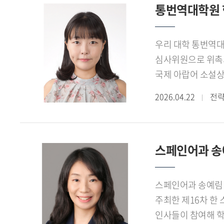
주제로 삼고자 합니
통번역대학원 한
기술을 개발한다. 
진행해 온 연구들을 종합하여 언어철학사 라는 보다 체계적인 저술로 정리하는 것도 중
의제를 선점하고, 
굵직한 미술대전에서
주도권 확보 및 한
우리 대학 통번역대학원 
시작했으니 거의 4
활동하고 있으며, 
심사위원으로 위촉되
일주일 넘게 스케치
국제표준화 대응 전략
국제 아랍어 소설상은 아랍 부커상 으로 불리는 아랍권 최고 권위의 문학상으로, 지난 한 해 동안 아랍권에서 출판된
모아서 프러시안 블루 라는 모임을 만들어 해마다 인사동에서 그룹전을 하고 있습니다. 지금도 시간이 있을 때마다 들판으로 스케치를
소설을 대상으로 1년
떠납니다. 들판을 거
2026.04.22
전
의 『삶의 흐름을 거슬러
어귀, 인천의 북성
진행됐다.이번 심사
원천이지요. 그러다
전환됐다. 전쟁과 
그중 대한민국미술대전에서 처음 입상했던 대명포구 는 제
스페인어과 송예
논의의 장으로 기능
있습니다. - 앞으
비아랍권 인사로 참
강의를 계속하고, 
다양성이 확대되고,
스페인어과 송예림 교
언제나 새롭습니다.
기대된다.아울러 이
주최한 제16차 한 스페인 포럼 차세대 라운드테이블 세션에서 좌장을 맡아 행사를 이
대작을 번역 중입니다. 언어철학사 는 조만간 고대 부분을 마무리 지어 저서로 펴낼 생각입니다. 돌아오는 4월
보여주는 사례로, 
인사들이 참여해 학술
남농미술대전, 대한