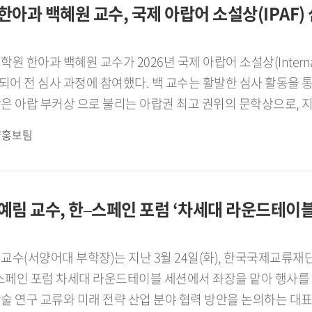
다. 매년 몇 편의 논문과 학술대회 발표를 통해 이러한 연구를 
아과 백혜원 교수, 국제 아랍어 소설상(IPAF)
피지컬 AI 표준전문연구실 과제에서는 국제표준화기구의 정책위원
요한 목표 가운데 하나입니다. - 교수님은 평소
주요 표준화 그룹 신설을 통한 오피니언 리더로 활동하며, 피지컬 
 수상하는 등 미술 작업도 활발히 해오셨습니다. 1980년 
국의 영향력 확대를 추진한다.정성호 교수는 현재 우리 대학원 원
한아과 백혜원 교수가 2026년 국제 아랍어 소설상(International Pri
5년 정도 작업해온 셈입니다. 솔직히 학부 재학시절에는 공부
인공지능과 통신네트워크의 융합을 통한 지능형 네트워크 표준
어 전 심사 과정에 참여했다. 백 교수는 활발한 심사 활동을 통
 여행을 다녔고, 10여 년간의 독일 유학 시절에도 꾸준히 그림
 수립 및 국가 ICT 표준화 정책 자문 등도 진행하고 있다.
 173권의 아랍어
에 걸친 세 차례의 심사를 통해 수상작을 선정한다. 2026년 수상작
닐면서 작품구상을 하고, 연구논문 구상도 합니다. 임진강, 강화도
략홍보팀
(Struggling Against the Current of Life)』로, 
포구, 만석부두, 화수부두 등을 즐겨 찾으며 머릿속에 떠오르는 
는 당초 아랍에미리트(UAE) 아부다비에서 개최될 예정이었으나
 8년 전 대한민국미술대전에서 입상하면서 공모전에 출품하기 시
폭력으로 혼란스러운 상황 속에서도 소설이 인간적 가치와 아름
 인생의 작품이라 생각됩니다. 학교에 기증해서 지금 백년관 로비에 걸려
림 교수, 한–스페인 포럼 ‘차세대 라운드테이블
한다는 점에서 이번 시상식은 더욱 큰 의미를 지닌 것으로 평가
로의 활동계획을 들려주십시오.저는 올해 2월 28일부로 그간의
여했으며, 한국 연구자가 IPAF 심사위원으로 선정된 것은 이번
연구와 작업시간도 많이 가질 예정입니다. 저는 연구하다가 지치
 아랍권 내 한국 연구자의 인지도 제고는 물론 국내 아랍어 연
수(서양어대 부학장)는 지난 3월 24일(화), 한국국제교류재단(KF
 지금은 저와 같이 은퇴한 한성대학교 역사문화학부 박준철 교
번 위촉은 우리 대학 통번역대학원이 아랍어 및 통번역 분야에
끌었다.한 스페인 포럼은 양국 정부, 학계, 경제계
경부터는 경인미술대전,
향후 수상작의 한국어 번역과 국내 출판 가능성 확대에도 긍정적
 연구 교류와 미래 전략 산업 분야 협력 방안을 논의하는 대표적인
민국현대미술대전 등에 출품하기 위해 작업에 몰입할 작정입니다