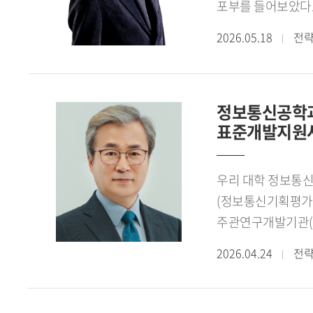
포부를 들어보았다.- 교육부 주관 학술연구지원사업 우수성과 50선 에 
들려주십시오.지난 
2026.05.18
전
저서로는 텍스트언어학사. 연대기학에서 메타히스토리오그라피로 , 조신 박사(서강대)와 공동저술한 텍스트중심 번역학 등이
있습니다. 2024
발판으로 매해 5편
정보통신공학과 
인정받아 2025년 교육부 학술연구지원사업 우수성과 50선 에 선정됐습니다. 수상 소식을 듣고 연구를 향한 제 노력을 인정받았다는
표준개발지원
사실에 매우 기뻤습
교육부장관 표창을 
헤라클레이토스의 
우리 대학 정보통
부여하는 원리를 로고스(logos) 라고 불렀습니다. 저는 헤라클레이토스의 로고스 개념을 출발점으로 삼아 서양 언어철학 전체의
(정보통신기획평가원 
흐름을 하나의 사상적 계보로 다
주관연구개발기관(한국
왔는가 라는 긴 역
12월까지 5년간 
2026.04.24
전
이번 수상은 연구를
올해 4월부터 203
그리스 철학자들의 
규모이다.Agenti
예정입니다. 특히 
네트워크 전 구간에서