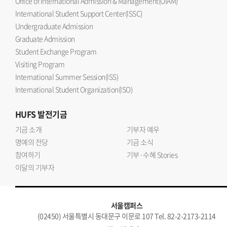
Office of International Admission & Management(OIAM)
International Student Support Center(ISSC)
Undergraduate Admission
Graduate Admission
Student Exchange Program
Visiting Program
International Summer Session(ISS)
International Student Organization(ISO)
HUFS
발전기금
기금 소개
기부자 예우
명예의 전당
기금 소식
참여하기
기부·수혜 Stories
이달의 기부자
서울캠퍼스
(02450) 서울특별시 동대문구 이문로 107 Tel. 82-2-2173-2114