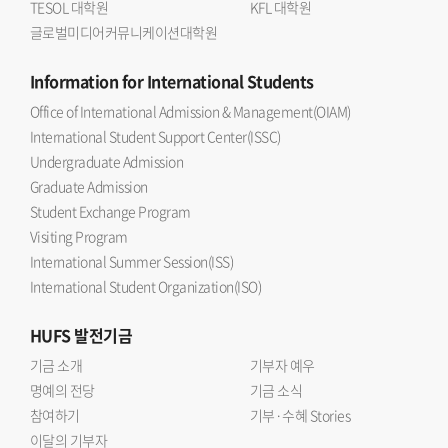
TESOL 대학원
KFL 대학원
임원은 학교의 대외역량은 일반 기업의 교섭 경쟁력에
스마트제조 등 지역 특성화 분야의 지산학 협력체계를
글로벌미디어커뮤니케이션대학원
해당한다. 며, 새로 출범한 외대의 리더십이 대외 교류 역량을
확대하고 있다.이윤석 G-앵커사업단장은 "GLOW 플랫폼을
총동원할 수 있도록 돕겠다 고 했다.▲김유경
통해 지 산 학 연 관 민 참여기관 간 협력을 더욱 체계화하고,
Information
for International Students
한국공공브랜드진흥원장은 고문단의 역할과 활동 방향,
지역 맞춤형 인재 양성과 산학협력 성과를 지속적으로 확대해
Office of International Admission & Management(OIAM)
대학과의 협력 방식을 구체적으로 정리한 운영 매뉴얼을
나가겠다"고 밝혔다.
International Student Support Center(ISSC)
마련할 필요가 있다 며 체계적인 운영을 강조했다.▲고대훈
Undergraduate Admission
중앙일보 대기자는 한국외대가 가진 인문 사회 분야의 강점과
Graduate Admission
이공계 분야를 효과적으로 연결하는 역할을 총장이 주도해
Student Exchange Program
주기를 바란다 며 대학이 추진하고 있는 변화와 성과를 일반
Visiting Program
국민과 사회에 적극적으로 알리는 데에도 신경 써야 한다 고
International Summer Session(ISS)
말했다.▲이재원 독일어과 명예교수(전 대외협력처장)는
International Student Organization(ISO)
무한한 친화력과 끊임없는 스킨십으로 감성적인 접근을 통해
작은 교류와 소통의 씨앗을 키워나가는 대학이 되기를
HUFS
발전기금
소망한다 고 했다.▲김수흥 법무법인 대륙아주 고문은 대학의
기금 소개
기부자 예우
리더가 정부와 정계, 주요 정책결정 네트워크와의 소통 창구를
명예의 전당
기금 소식
적극적으로 확대하고, 이를 대학 발전을 위한 새로운 기회로
참여하기
기부·수혜 Stories
이달의 기부자
연결해야 한다 고 제언했다.▲심인성 연합뉴스 동북아센터장