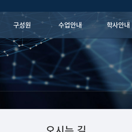
구성원
수업안내
학사안내
교수진
이수체계도
졸업요건
교직원
학부교과목
마이크로디그
전공교과목
외국어인증
교양영역
편입생 유의사
산학프로젝트
장학정보
학석사 연계과
학부활동
오시는 길