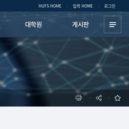
HUFS HOME
입학 HOME
로그인
대학원
게시판
대학원 학과소개
공지사항
리
대학원 교과목
취업정보
종합시험
자료실
항
FAQ
뉴스레터
정
자격증 정보
현재 페이지를 즐겨찾는 메뉴로