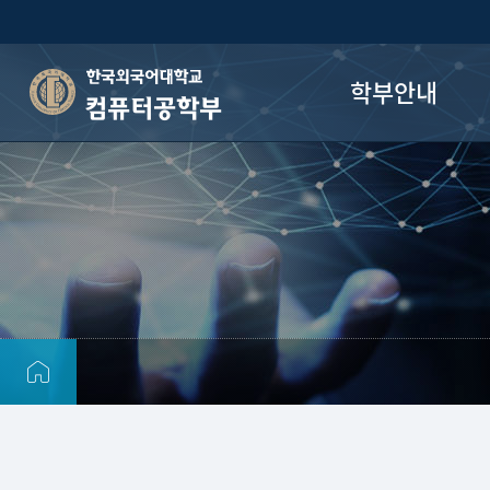
학부안내
컴퓨터공학부
인사말
학부 소개
학과 연혁
교육목표
교육과정
졸업 후 진로
오시는 길